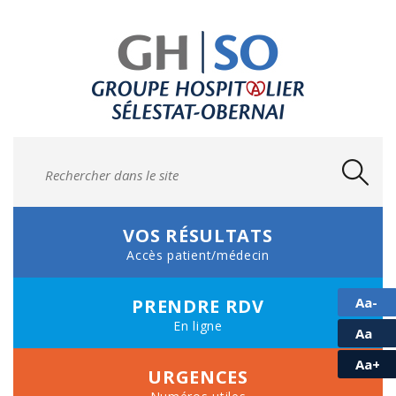
VOS RÉSULTATS
Accès patient/médecin
Aa-
PRENDRE
RDV
En ligne
Aa
Aa+
URGENCES