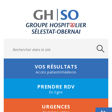
VOS RÉSULTATS
Accès patient/médecin
PRENDRE
RDV
En ligne
URGENCES
Aa-