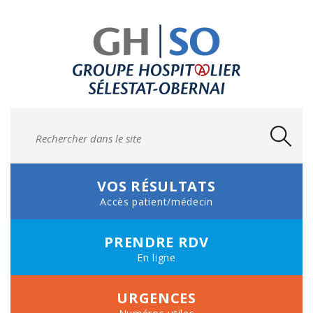
VOS RÉSULTATS
Accès patient/médecin
PRENDRE
RDV
En ligne
URGENCES